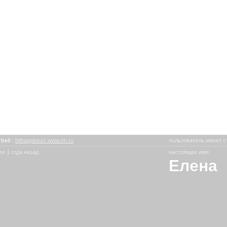
rbell
:
bithappiness.www.nn.ru
пользователь имеет с
е 1 года назад
настоящее имя:
Елена