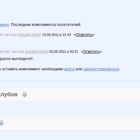
книге
. Последние комплименты посетителей:
ает автору
Actually here
)
«
Ответить
»
13.09.2011 в 22:43
вечает автору
Actually here
)
«
Ответить
»
03.05.2011 в 00:31
асно выглядите!!...
ы оставить комплимент необходимо
войти
или
зарегистрироваться
 клубов