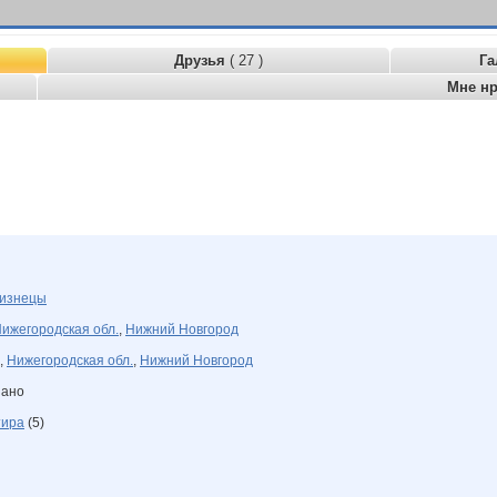
Друзья
( 27 )
Га
Мне н
изнецы
ижегородская обл.
,
Нижний Новгород
,
Нижегородская обл.
,
Нижний Новгород
зано
тира
(5)