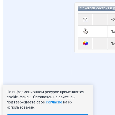
tinkerbell состоит в
КО
Па
По
На информационном ресурсе применяются
Статистика портрета:
cookie-файлы. Оставаясь на сайте, вы
подтверждаете свое
согласие
на их
сейчас просматривают портрет - 0
использование.
зарегистрированные пользователи
посетившие портрет за 7 дней - 0