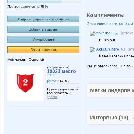
Портрет заполнен на 75 %
Комплименты
Отправить приватное сообщение
2 комплиментов в гостевой 
Добавить в друзья
tinkerbell
(отвеч
Игнорировать
Спасибо!
Actually here
(от
Сделать подарок
Илен Валерьна!прекр
Мой малыш - Основной
Вы не авторизованы! Чтоб
популярность:
19021 место
+1 ↑
рейтинг
1418
?
Метки лидеров
Привилегированный
пользователь
2
уровня
Интервью (13)