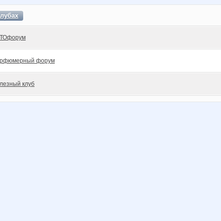
клубах
ТОфорум
рфюмерный форум
лезный клуб