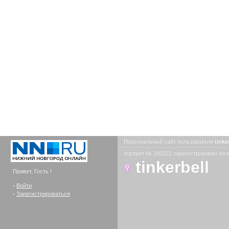
Персональный сайт пользователя
tinke
портрет № 180222 зарегистрирован боле
tinkerbell
Привет, Гость !
-
Войти
-
Зарегистрироваться