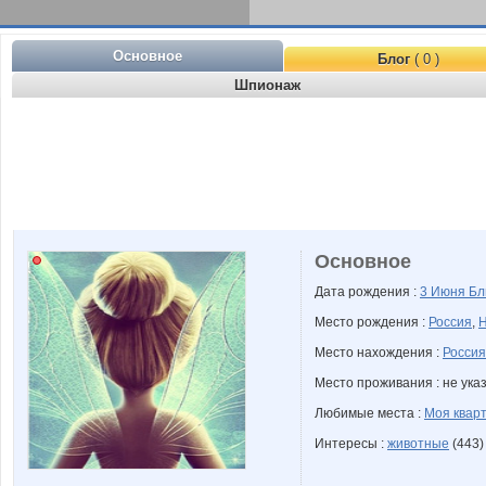
Основное
Блог
( 0 )
Шпионаж
Основное
Дата рождения :
3 Июня
Бл
Место рождения :
Россия
,
Н
Место нахождения :
Россия
Место проживания : не ука
Любимые места :
Моя квар
Интересы :
животные
(443)